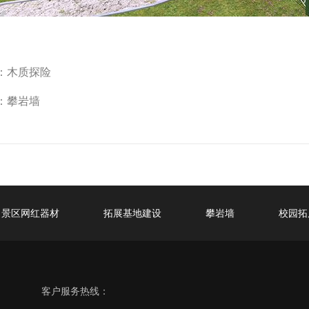
：
木质探险
：
攀岩墙
景区网红器材
拓展基地建设
攀岩墙
校园拓
客户服务热线：