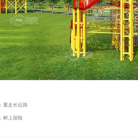
：
重走长征路
：
树上探险