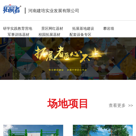
河南建培实业发展有限公司
Toggle
navigat
研学实践教育营地
景区网红器材
拓展基地建设
攀岩墙
军事训练器材
校园拓展器材
配套设备专区
场地项目
查看更多 >>