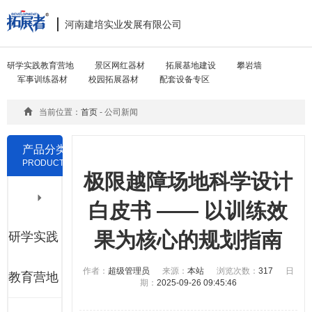
河南建培实业发展有限公司
Toggle
navigat
研学实践教育营地
景区网红器材
拓展基地建设
攀岩墙
军事训练器材
校园拓展器材
配套设备专区
当前位置：
首页
- 公司新闻
产品分类
PRODUCTS
极限越障场地科学设计
白皮书 —— 以训练效
果为核心的规划指南
研学实践
作者：
超级管理员
来源：
本站
浏览次数：
317
日
教育营地
期：
2025-09-26 09:45:46